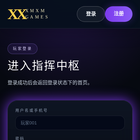
XX
XMXM
注册
登录
GAMES
玩家登录
进入指挥中枢
登录成功后会返回登录状态下的首页。
用户名或手机号
密码