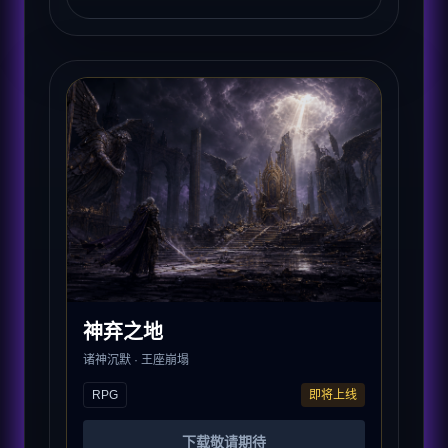
神弃之地
诸神沉默 · 王座崩塌
RPG
即将上线
下载敬请期待