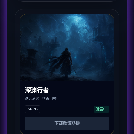
深渊行者
踏入深渊 · 猎杀旧神
ARPG
运营中
下载敬请期待